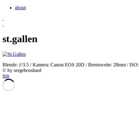
about
st.gallen
Blende: ƒ/3.5 / Kamera: Canon EOS 20D / Brennweite: 28mm / ISO: 10
© by sergebosshard
f
n
l
r