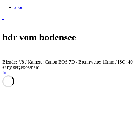
about
hdr vom bodensee
Blende: ƒ/8 / Kamera: Canon EOS 7D / Brennweite: 10mm / ISO: 400 /
© by sergebosshard
f
n
l
r