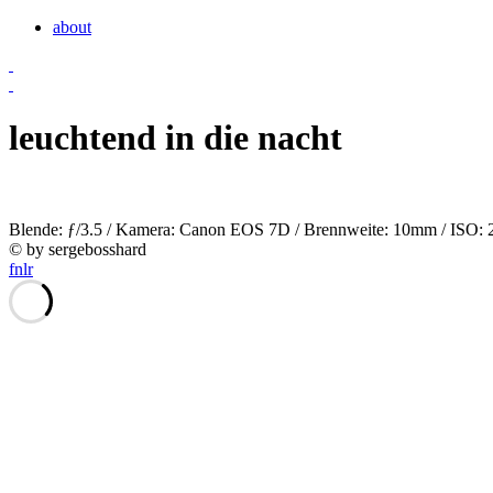
about
leuchtend in die nacht
Blende: ƒ/3.5 / Kamera: Canon EOS 7D / Brennweite: 10mm / ISO: 200
© by sergebosshard
f
n
l
r