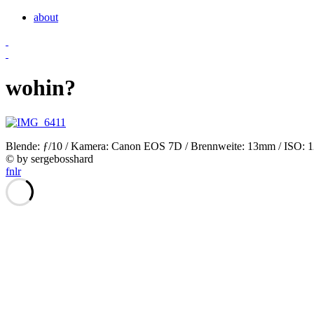
about
wohin?
Blende: ƒ/10 / Kamera: Canon EOS 7D / Brennweite: 13mm / ISO: 125
© by sergebosshard
f
n
l
r