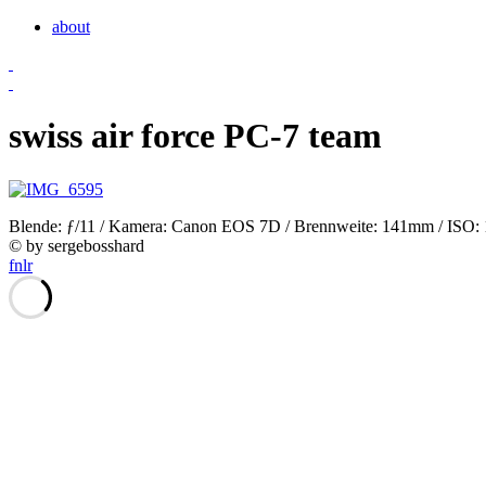
about
swiss air force PC-7 team
Blende: ƒ/11 / Kamera: Canon EOS 7D / Brennweite: 141mm / ISO: 10
© by sergebosshard
f
n
l
r